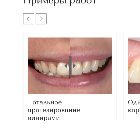
Примеры работ
Тотальное
Оди
протезирование
кор
винирами