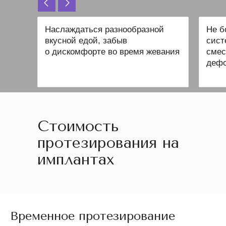
Наслаждаться разнообразной
Не б
вкусной едой, забыв
сист
о дискомфорте во время жевания
смес
дефо
Стоимость
протезирования на
имплантах
на имплантах
Временное протезирование