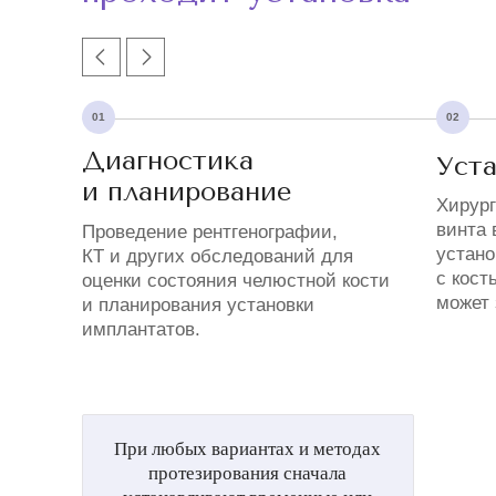
01
02
Диагностика
Уста
и планирование
Хирург
винта 
Проведение рентгенографии,
устано
КТ и других обследований для
с кост
оценки состояния челюстной кости
может 
и планирования установки
имплантатов.
При любых вариантах и методах
протезирования сначала