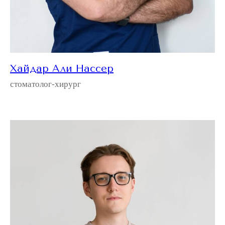
Хайдар Али Нассер
стоматолог-хирург