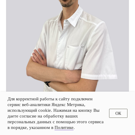
Для корректной работы к сайту подключен
Настенко Евгений Геннадьевич
сервис веб-аналитики Яндекс Метрика,
использующий cookie. Нажимая на кнопку Вы
стоматолог-ортодонт
ОК
даете согласие на обработку ваших
персональных данных с помощью этого сервиса
в порядке, указанном в
Политике
.