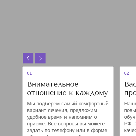
01
02
Внимательное
Ва
отношение к каждому
пр
Мы подберём самый комфортный
Наши
вариант лечения, предложим
повы
удобное время и напомним о
обуч
приёме. Все вопросы вы можете
РФ. 
задать по телефону или в форме
каче