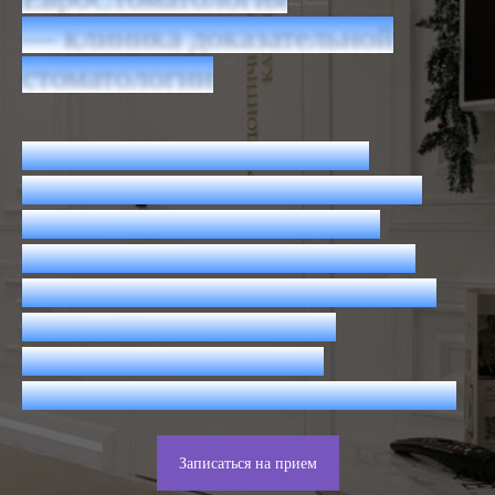
— клиника доказательной
стоматологии
Наша цель — предоставить
каждому пациенту качественное
лечение, опираясь на знания,
навыки и наработанный годами
бесценный опыт. Мы исповедуем
принципы доказательной
стоматологии, применяя
современные и точные технологии.
Записаться на прием