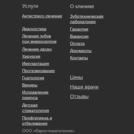
Услуги
О клинике
Антистресс-лечение
Зуботехническая
лаборатория
Диагностика
Гарантии
Лечение зубов
Вакансии
под микроскопом
Оплата
Лечение десен
Документы
Хирургия
Контакты
Имплантация
Протезирование
Цены
Гнатология
Виниры
Наши врачи
Исправление
Отзывы
прикуса
Детская
стоматология
Профгигиена и
отбеливание
ООО «Евростоматология»